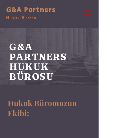
G&A Partners
Hukuk Bürosu
G&A
PARTNERS
HUKUK
BÜROSU
Hukuk Büromuzun
Ekibi: