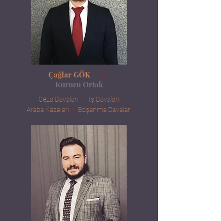
Çağlar GÖK
|
Kurucu
Ortak
Ceza Davaları
|
İş Davaları
Araba Kazaları
|
Boşanma Davaları