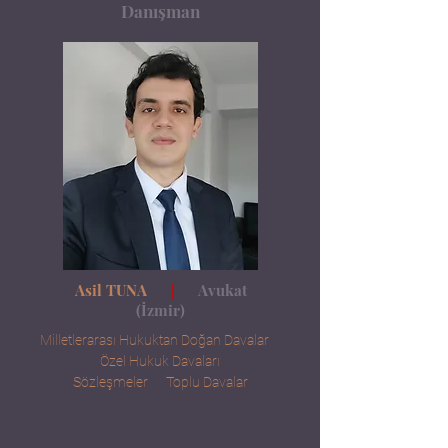
Danışman
Asil TUNA
|
Avukat
(İzmir)
Milletlerarası Hukuktan Doğan Davalar
|
Özel Hukuk Davaları
Sözleşmeler
|
Toplu Davalar