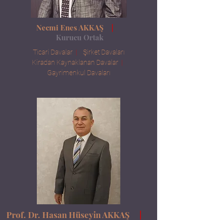
Necmi Enes AKKAŞ
|
Kurucu
Ortak
Ticari Davalar
|
Şirket Davaları
Kiradan Kaynaklanan Davalar
|
Gayrimenkul Davaları
Prof. Dr. Hasan Hüseyin AKKAŞ
|